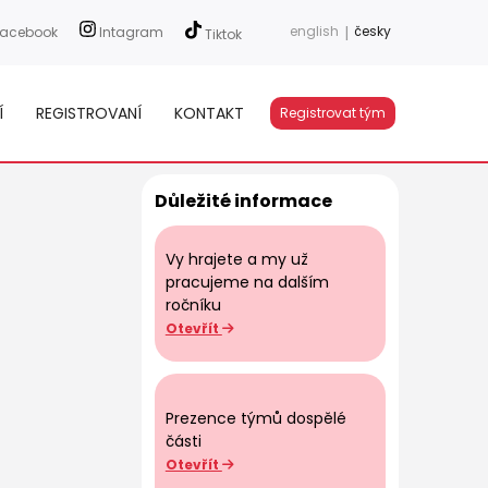
english
|
česky
acebook
Intagram
Tiktok
Í
REGISTROVANÍ
KONTAKT
Registrovat tým
Důležité informace
Vy hrajete a my už
pracujeme na dalším
ročníku
Otevřít
Prezence týmů dospělé
části
Otevřít