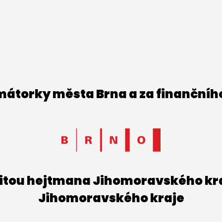
imátorky města Brna a za finančníh
titou hejtmana Jihomoravského kraj
Jihomoravského kraje