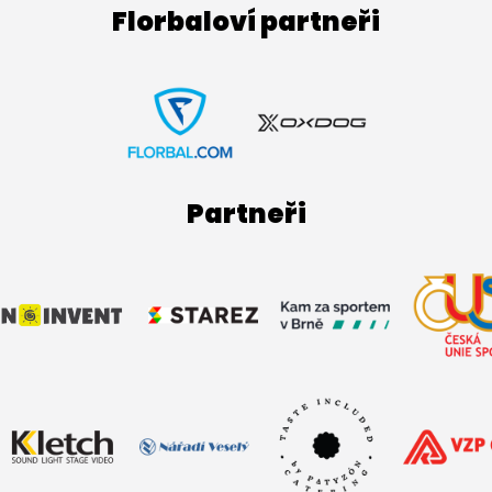
Florbaloví partneři
Partneři