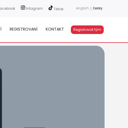
english
|
česky
acebook
Intagram
Tiktok
Í
REGISTROVANÍ
KONTAKT
Registrovat tým