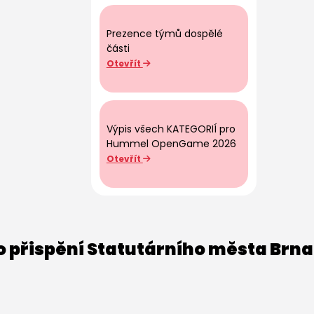
Prezence týmů dospělé
části
Otevřít
Výpis všech KATEGORIÍ pro
Hummel OpenGame 2026
Otevřít
o přispění Statutárního města Brna