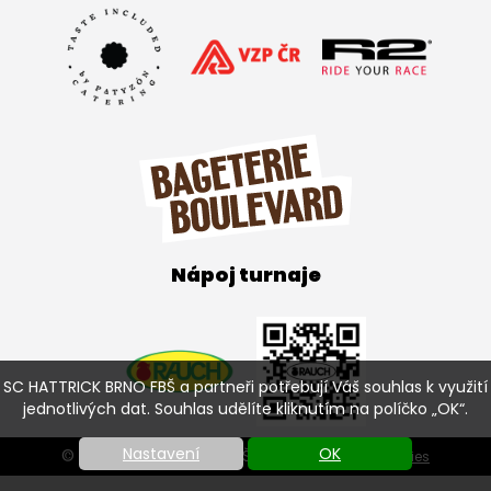
Nápoj turnaje
SC HATTRICK BRNO FBŠ a partneři potřebují Váš souhlas k využití
jednotlivých dat. Souhlas udělíte kliknutím na políčko „OK“.
Nastavení
OK
© SC HATTRICK BRNO FBŠ 2026 |
Nastavení cookies