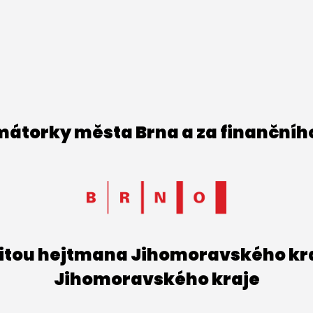
imátorky města Brna a za finančníh
titou hejtmana Jihomoravského kraj
Jihomoravského kraje