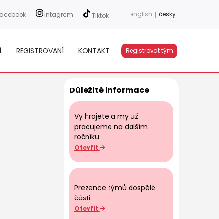
english
|
česky
acebook
Intagram
Tiktok
Í
REGISTROVANÍ
KONTAKT
Registrovat tým
Důležité informace
Vy hrajete a my už
pracujeme na dalším
ročníku
Otevřít
Prezence týmů dospělé
části
Otevřít