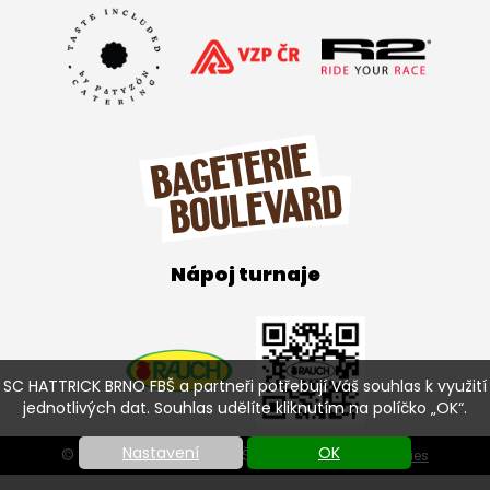
Nápoj turnaje
SC HATTRICK BRNO FBŠ a partneři potřebují Váš souhlas k využití
jednotlivých dat. Souhlas udělíte kliknutím na políčko „OK“.
Nastavení
OK
© SC HATTRICK BRNO FBŠ 2026 |
Nastavení cookies