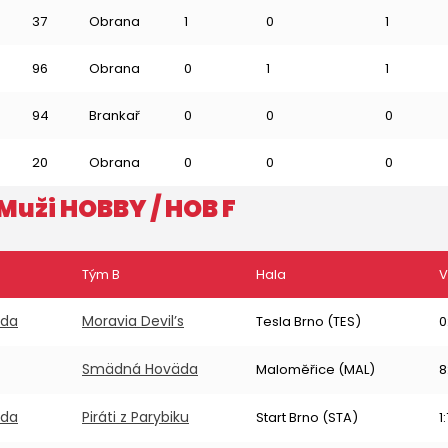
37
Obrana
1
0
1
96
Obrana
0
1
1
94
Brankař
0
0
0
20
Obrana
0
0
0
Muži HOBBY
/ HOB F
Tým B
Hala
V
äda
Moravia Devil’s
Tesla Brno (TES)
0
Smädná Hoväda
Maloměřice (MAL)
8
äda
Piráti z Parybiku
Start Brno (STA)
1