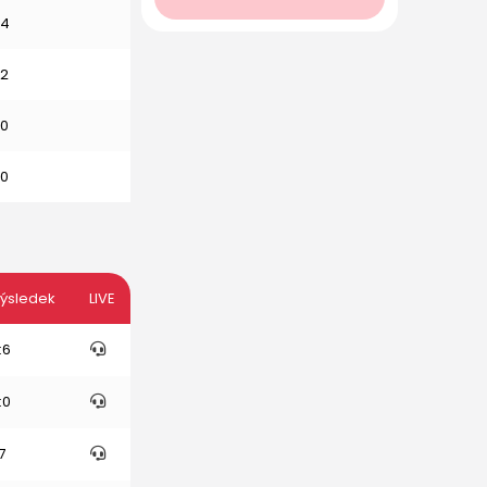
4
2
0
0
ýsledek
LIVE
:6
:0
:7