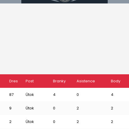
Dres
Post
Branky
Asistence
Body
87
Útok
4
0
4
9
Útok
0
2
2
2
Útok
0
2
2