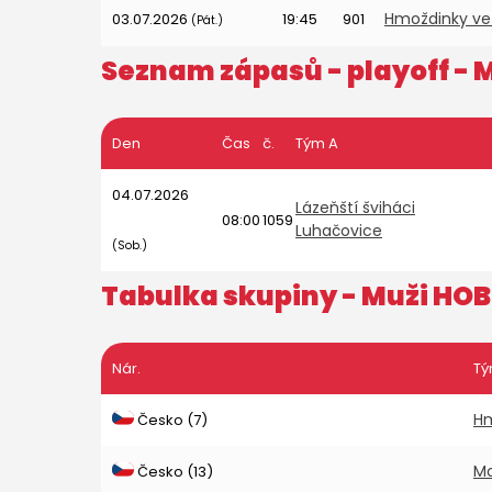
Hmoždinky ve 
03.07.2026
19:45
901
(Pát.)
Seznam zápasů - playoff -
M
Den
Čas
č.
Tým A
04.07.2026
Lázeňští šviháci
08:00
1059
Luhačovice
(Sob.)
Tabulka skupiny -
Muži HO
Nár.
T
Hm
Česko (7)
Mo
Česko (13)