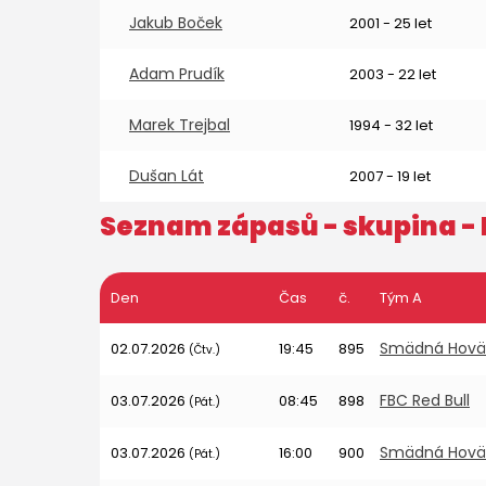
Jakub Boček
2001 - 25 let
Adam Prudík
2003 - 22 let
Marek Trejbal
1994 - 32 let
Dušan Lát
2007 - 19 let
Seznam zápasů - skupina -
Den
Čas
č.
Tým A
Smädná Hov
02.07.2026
19:45
895
(Čtv.)
FBC Red Bull
03.07.2026
08:45
898
(Pát.)
Smädná Hov
03.07.2026
16:00
900
(Pát.)