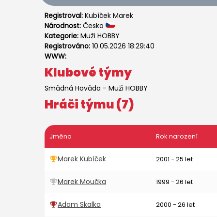
Registroval:
Kubíček Marek
Národnost:
Česko
Kategorie:
Muži HOBBY
Registrováno:
10.05.2026 18:29:40
WWW:
Klubové týmy
Smädná Hoväda
-
Muži HOBBY
Hráči týmu (7)
Jméno
Rok narození
Marek Kubíček
2001 - 25 let
Marek Moučka
1999 - 26 let
Adam Skalka
2000 - 26 let