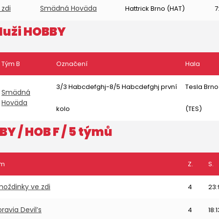
zdi
Smädná Hoväda
Hattrick Brno (HAT)
7
uži HOBBY
Tým B
Označení
Hala
3/3 Habcdefghj-8/5 Habcdefghj první
Tesla Brno
Smädná
Hoväda
kolo
(TES)
BBY
/ HOB F / 5 týmů
ým
Z.
S.
oždinky ve zdi
4
23:
ravia Devil’s
4
18:1