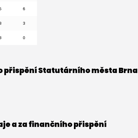
5
6
8
3
8
0
o přispění Statutárního města Brna
e a za finančního přispění