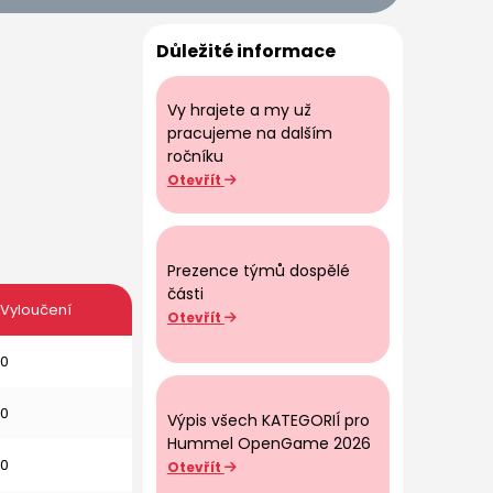
Důležité informace
Vy hrajete a my už
pracujeme na dalším
ročníku
Otevřít
Prezence týmů dospělé
části
Vyloučení
Otevřít
0
0
Výpis všech KATEGORIÍ pro
Hummel OpenGame 2026
0
Otevřít