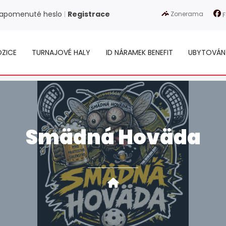
apomenuté heslo
Registrace
Zonerama
|
F
ZICE
TURNAJOVÉ HALY
ID NÁRAMEK BENEFIT
UBYTOVÁN
Smädná Hoväda