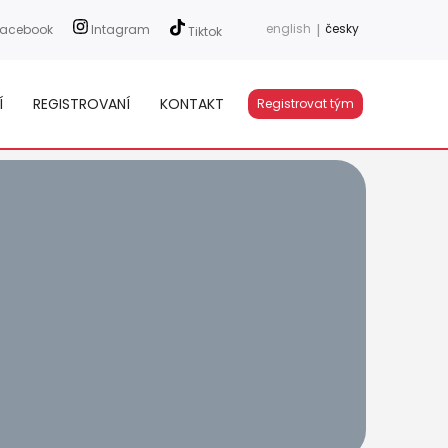
english
|
česky
acebook
Intagram
Tiktok
Í
REGISTROVANÍ
KONTAKT
Registrovat tým