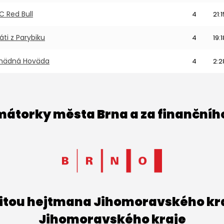
C Red Bull
4
21:1
ráti z Parybiku
4
19:1
mädná Hoväda
4
2:2
imátorky města Brna a za finančníh
titou hejtmana Jihomoravského kraj
Jihomoravského kraje