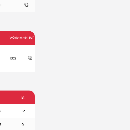
:1
Výsledek
LIVE
10:3
B.
9
12
3
9