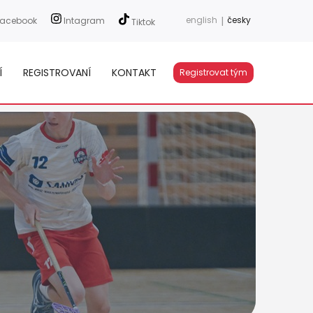
english
|
česky
acebook
Intagram
Tiktok
Í
REGISTROVANÍ
KONTAKT
Registrovat tým