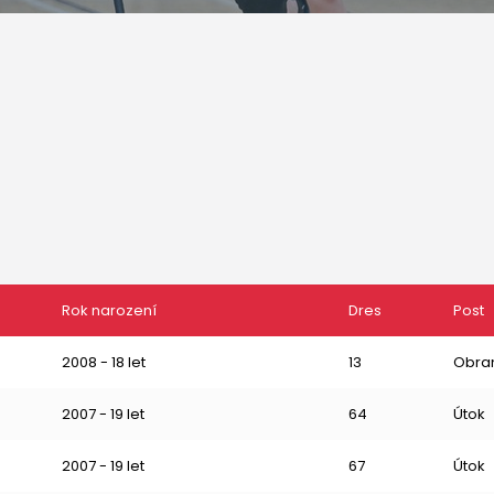
Rok narození
Dres
Post
2008 - 18 let
13
Obra
2007 - 19 let
64
Útok
2007 - 19 let
67
Útok