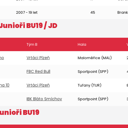
2007 - 19 let
45
Brank
Junioři BU19
/ JD
Tým B
Hala
no
Vrtáci Plzeň
Maloměřice (MAL)
FBC Red Bull
Sportpoint (SPP)
ha 10
Vrtáci Plzeň
Tuřany (TUR)
IBK Bláto Smíchov
Sportpoint (SPP)
unioři BU19