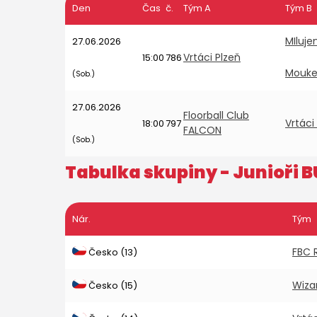
Den
Čas
č.
Tým A
Tým B
MIluj
27.06.2026
Vrtáci Plzeň
15:00
786
Mouk
(Sob.)
27.06.2026
Floorball Club
Vrtáci
18:00
797
FALCON
(Sob.)
Tabulka skupiny -
Junioři B
Nár.
Tým
FBC R
Česko (13)
Wiza
Česko (15)