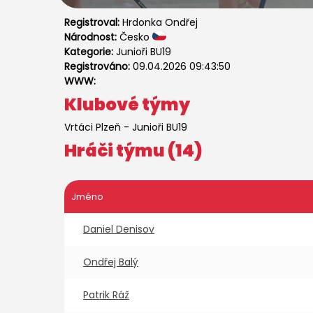
Registroval:
Hrdonka Ondřej
Národnost:
Česko
Kategorie:
Junioři BU19
Registrováno:
09.04.2026 09:43:50
WWW:
Klubové týmy
Vrtáci Plzeň
-
Junioři BU19
Hráči týmu (14)
Jméno
Daniel Denisov
Ondřej Balý
Patrik Ráž