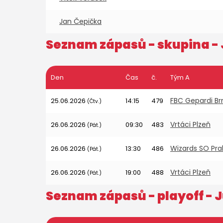
Jan Čepička
Seznam zápasů - skupina -
Den
Čas
č.
Tým A
FBC Gepardi Br
25.06.2026
14:15
479
(Čtv.)
Vrtáci Plzeň
26.06.2026
09:30
483
(Pát.)
Wizards SO Pra
26.06.2026
13:30
486
(Pát.)
Vrtáci Plzeň
26.06.2026
19:00
488
(Pát.)
Seznam zápasů - playoff -
J