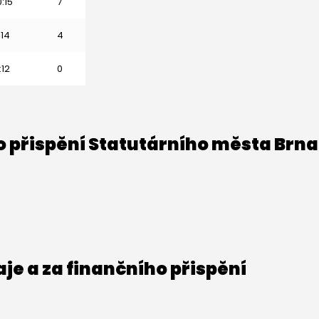
0:15
7
:14
4
:12
0
o přispění Statutárního města Brna
e a za finančního přispění