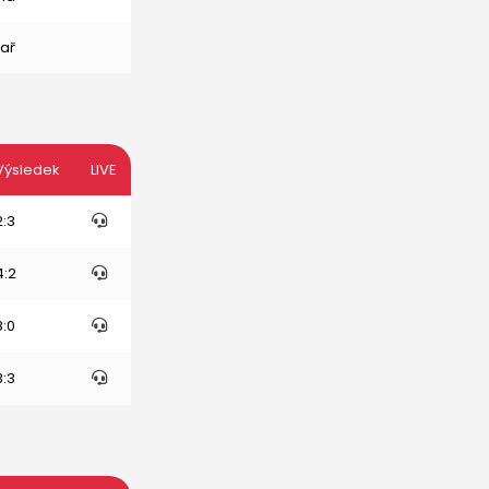
ař
Výsledek
LIVE
2:3
4:2
8:0
3:3