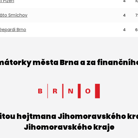
i Plzeň
4
1
Bláto Smíchov
4
7
Gepardi Brno
4
6
imátorky města Brna a za finančníh
titou hejtmana Jihomoravského kraj
Jihomoravského kraje