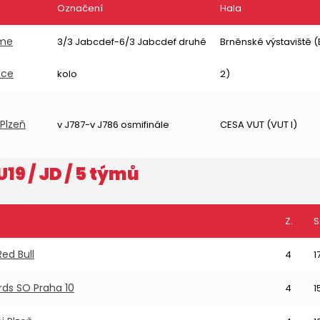
Označení
Hala
eme
3/3 Jabcdef-6/3 Jabcdef druhé
Brněnské výstaviště 
ece
kolo
2)
 Plzeň
v J787-v J786 osmifinále
CESA VUT (VUT I)
U19
/ JD / 5 týmů
Z.
S
ed Bull
4
1
rds SO Praha 10
4
1