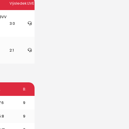
Výsledek
LIVE
(BVV
3:0
2:1
.
B.
7:6
9
5:8
9