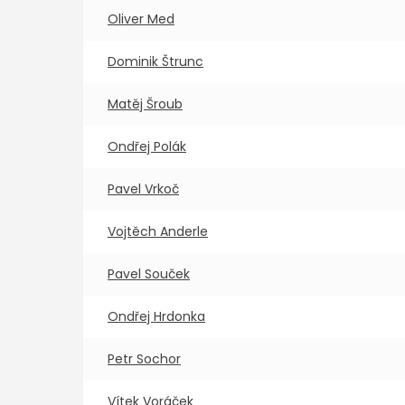
Oliver Med
Dominik Štrunc
Matěj Šroub
Ondřej Polák
Pavel Vrkoč
Vojtěch Anderle
Pavel Souček
Ondřej Hrdonka
Petr Sochor
Vítek Voráček