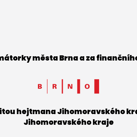
imátorky města Brna a za finančníh
titou hejtmana Jihomoravského kraj
Jihomoravského kraje