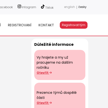
english
|
česky
acebook
Intagram
Tiktok
Í
REGISTROVANÍ
KONTAKT
Registrovat tým
Důležité informace
Vy hrajete a my už
pracujeme na dalším
ročníku
Otevřít
Prezence týmů dospělé
části
Otevřít