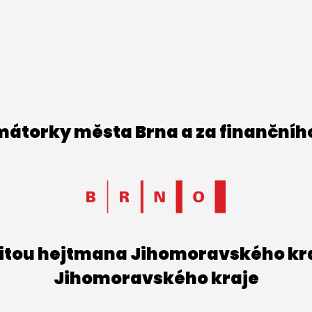
imátorky města Brna a za finančníh
titou hejtmana Jihomoravského kraj
Jihomoravského kraje