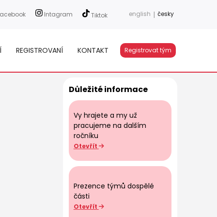
english
|
česky
acebook
Intagram
Tiktok
Í
REGISTROVANÍ
KONTAKT
Registrovat tým
Důležité informace
Vy hrajete a my už
pracujeme na dalším
ročníku
Otevřít
Prezence týmů dospělé
části
Otevřít