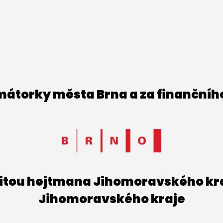
imátorky města Brna a za finančníh
titou hejtmana Jihomoravského kraj
Jihomoravského kraje