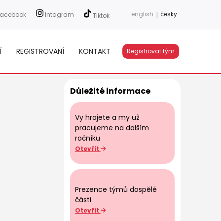
english
|
česky
acebook
Intagram
Tiktok
Í
REGISTROVANÍ
KONTAKT
Registrovat tým
Důležité informace
Vy hrajete a my už
pracujeme na dalším
ročníku
Otevřít
Prezence týmů dospělé
části
Otevřít