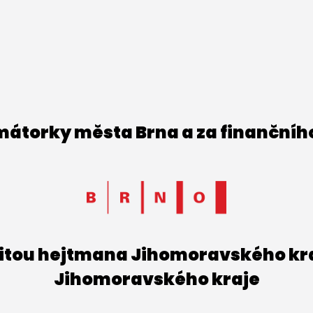
imátorky města Brna a za finančníh
titou hejtmana Jihomoravského kraj
Jihomoravského kraje