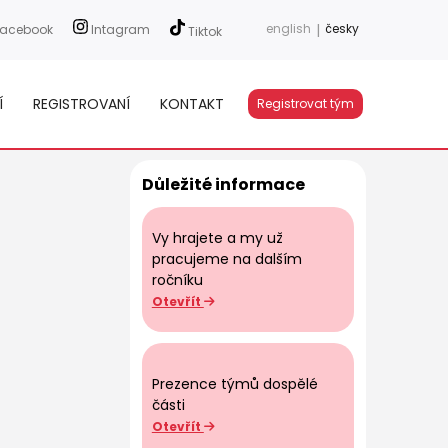
english
|
česky
acebook
Intagram
Tiktok
Í
REGISTROVANÍ
KONTAKT
Registrovat tým
Důležité informace
Vy hrajete a my už
pracujeme na dalším
ročníku
Otevřít
Prezence týmů dospělé
části
Otevřít