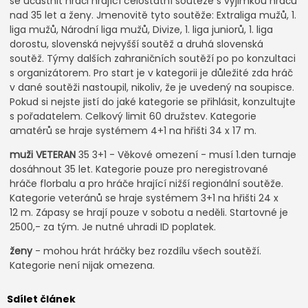
se účastnit hráči hrající celostátní soutěže s výjimkou hráčů
nad 35 let a ženy. Jmenovitě tyto soutěže: Extraliga mužů, 1.
liga mužů, Národní liga mužů, Divize, 1. liga juniorů, 1. liga
dorostu, slovenská nejvyšší soutěž a druhá slovenská
soutěž. Týmy dalších zahraničních soutěží po po konzultaci
s organizátorem. Pro start je v kategorii je důležité zda hráč
v dané soutěži nastoupil, nikoliv, že je uvedený na soupisce.
Pokud si nejste jistí do jaké kategorie se přihlásit, konzultujte
s pořadatelem. Celkový limit 60 družstev. Kategorie
amatérů se hraje systémem 4+1 na hřišti 34 x 17 m.
muži VETERAN
35 3+1 - Věkové omezení - musí 1.den turnaje
dosáhnout 35 let. Kategorie pouze pro neregistrované
hráče florbalu a pro hráče hrající nižší regionální soutěže.
Kategorie veteránů se hraje systémem 3+1 na hřišti 24 x
12 m. Zápasy se hrají pouze v sobotu a neděli. Startovné je
2500,- za tým. Je nutné uhradi ID poplatek.
ženy
- mohou hrát hráčky bez rozdílu všech soutěží.
Kategorie není nijak omezena.
Sdílet článek