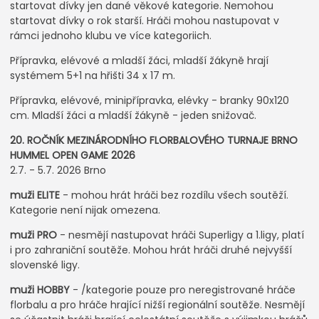
startovat dívky jen dané věkové kategorie. Nemohou
startovat dívky o rok starší. Hráči mohou nastupovat v
rámci jednoho klubu ve více kategoriich.
Přípravka, elévové a mladší žáci, mladší žákyně hrají
systémem 5+1 na hřišti 34 x 17 m.
Přípravka, elévové, minipřípravka, elévky - branky 90x120
cm. Mladší žáci a mladší žákyně - jeden snižovač.
20. ROČNÍK MEZINÁRODNÍHO FLORBALOVÉHO TURNAJE BRNO
HUMMEL OPEN GAME 2026
2.7. - 5.7. 2026 Brno
muži ELITE
- mohou hrát hráči bez rozdílu všech soutěží.
Kategorie není nijak omezena.
muži PRO
- nesmějí nastupovat hráči Superligy a 1.ligy, platí
i pro zahraniční soutěže. Mohou hrát hráči druhé nejvyšší
slovenské ligy.
muži HOBBY
- /kategorie pouze pro neregistrované hráče
florbalu a pro hráče hrající nižší regionální soutěže. Nesmějí