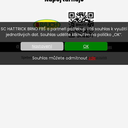
SC HATTRICK BRNO FBŠ a partneři potřebují Váš souhlas k využití
jednotlivých dat. Souhlas udělíte kliknutím na políčko „OK“.
Nastavení
OK
© SC HATTRICK BRNO FBŠ 2026 |
Nastavení cookies
Souhlas můžete odmítnout
zde
Správce
Váš prostor, s.r.o.
| Grafický návrh:
Pavel Kocourek