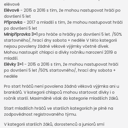
elévové
Elévové
- 2015 a 2016 s tím, že mohou nastupovat hráči po
dovršení 5 let
Přípravka
- 2017 a mladší s tím, že mohou nastupovat hráči
po dovršení 5 let
Minipřípravka 3+1
pro hráče a hráčky po dovršení 5 let. /50%
startovného/, hrací dny sobota + neděle V této kategorii
nejsou povoleny žádné věkové výjimky včetně dívek.
Mohou nastoupit chlapci a dívky ročníku narození 2019 a
mladší.
Elévky 3+1
- 2015 a 2016 s tím, že mohou nastupovat hráči
po dovršení 5 let /50% startovného/, hrací dny sobota +
neděle
Pro start hráčů není povolena žádná věková výjimka ani u
brankářů. V kategorii chlapců mohou startovat dívky i o
ročník starší. Maximálně však do kategorie mladších žáků.
Start mladších hráčů ve starších kategoriich je plně na
zodpovědnost registrovaného týmu.
V kategorii starších žáků, dorostenců a juniorů smí