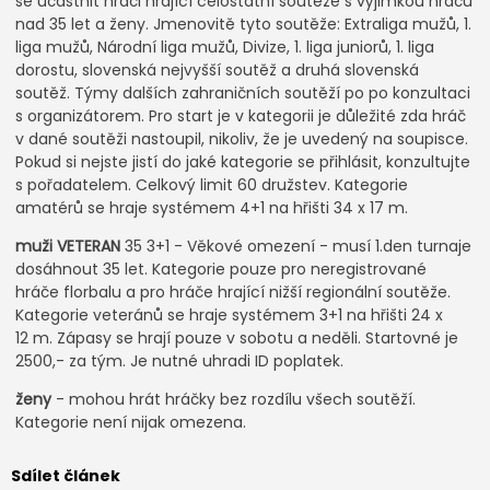
se účastnit hráči hrající celostátní soutěže s výjimkou hráčů
nad 35 let a ženy. Jmenovitě tyto soutěže: Extraliga mužů, 1.
liga mužů, Národní liga mužů, Divize, 1. liga juniorů, 1. liga
dorostu, slovenská nejvyšší soutěž a druhá slovenská
soutěž. Týmy dalších zahraničních soutěží po po konzultaci
s organizátorem. Pro start je v kategorii je důležité zda hráč
v dané soutěži nastoupil, nikoliv, že je uvedený na soupisce.
Pokud si nejste jistí do jaké kategorie se přihlásit, konzultujte
s pořadatelem. Celkový limit 60 družstev. Kategorie
amatérů se hraje systémem 4+1 na hřišti 34 x 17 m.
muži VETERAN
35 3+1 - Věkové omezení - musí 1.den turnaje
dosáhnout 35 let. Kategorie pouze pro neregistrované
hráče florbalu a pro hráče hrající nižší regionální soutěže.
Kategorie veteránů se hraje systémem 3+1 na hřišti 24 x
12 m. Zápasy se hrají pouze v sobotu a neděli. Startovné je
2500,- za tým. Je nutné uhradi ID poplatek.
ženy
- mohou hrát hráčky bez rozdílu všech soutěží.
Kategorie není nijak omezena.
Sdílet článek