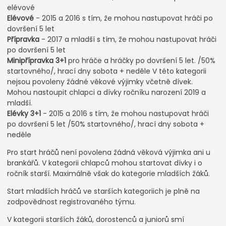
elévové
Elévové
- 2015 a 2016 s tím, že mohou nastupovat hráči po
dovršení 5 let
Přípravka
- 2017 a mladší s tím, že mohou nastupovat hráči
po dovršení 5 let
Minipřípravka 3+1
pro hráče a hráčky po dovršení 5 let. /50%
startovného/, hrací dny sobota + neděle V této kategorii
nejsou povoleny žádné věkové výjimky včetně dívek.
Mohou nastoupit chlapci a dívky ročníku narození 2019 a
mladší.
Elévky 3+1
- 2015 a 2016 s tím, že mohou nastupovat hráči
po dovršení 5 let /50% startovného/, hrací dny sobota +
neděle
Pro start hráčů není povolena žádná věková výjimka ani u
brankářů. V kategorii chlapců mohou startovat dívky i o
ročník starší. Maximálně však do kategorie mladších žáků.
Start mladších hráčů ve starších kategoriich je plně na
zodpovědnost registrovaného týmu.
V kategorii starších žáků, dorostenců a juniorů smí