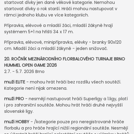
startovat dívky jen dané věkové kategorie. Nemohou
startovat dívky o rok starší. Hráči mohou nastupovat v
rámci jednoho klubu ve více kategoriich.
Přípravka, elévové a mladší žáci, mladší žákyně hrají
systémem 5+1 na hřišti 34 x 17 m.
Přípravka, elévové, minipřípravka, elévky - branky 90x120
cm. Mladší žáci a mladší žákyně - jeden snižovač.
20. ROČNÍK MEZINÁRODNÍHO FLORBALOVÉHO TURNAJE BRNO
HUMMEL OPEN GAME 2026
2.7. - 5.7. 2026 Brno
muži ELITE
- mohou hrát hráči bez rozdílu všech soutěží.
Kategorie není nijak omezena.
muži PRO
- nesmějí nastupovat hráči Superligy a 1.ligy, platí
i pro zahraniční soutěže. Mohou hrát hráči druhé nejvyšší
slovenské ligy.
muži HOBBY
- /kategorie pouze pro neregistrované hráče
florbalu a pro hráče hrající nižší regionální soutěže. Nesmějí