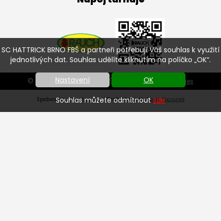
SC HATTRICK BRNO FBŠ a partneři potřebují Váš souhlas k využití
jednotlivých dat. Souhlas udělíte kliknutím na políčko „OK“.
Nastavení
OK
© SC HATTRICK BRNO FBŠ 2026 |
Nastavení cookies
Souhlas můžete odmítnout
zde
Správce
Váš prostor, s.r.o.
| Grafický návrh:
Pavel Kocourek