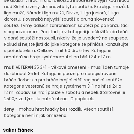
se účastnit hráči hrající celostátní soutěže s výjimkou hráčů
nad 35 let a ženy. Jmenovitě tyto soutěže: Extraliga mužů, 1.
liga mužů, Národní liga mužů, Divize, 1. liga juniorů, 1. liga
dorostu, slovenská nejvyšší soutěž a druhá slovenská
soutěž. Týmy dalších zahraničních soutěží po po konzultaci
s organizátorem. Pro start je v kategorii je důležité zda hráč
v dané soutěži nastoupil, nikoliv, že je uvedený na soupisce.
Pokud si nejste jistí do jaké kategorie se přihlásit, konzultujte
s pořadatelem. Celkový limit 60 družstev. Kategorie
amatérů se hraje systémem 4+1 na hřišti 34 x 17 m.
muži VETERAN
35 3+1 - Věkové omezení - musí 1.den turnaje
dosáhnout 35 let. Kategorie pouze pro neregistrované
hráče florbalu a pro hráče hrající nižší regionální soutěže.
Kategorie veteránů se hraje systémem 3+1 na hřišti 24 x
12 m. Zápasy se hrají pouze v sobotu a neděli. Startovné je
2500,- za tým. Je nutné uhradi ID poplatek.
ženy
- mohou hrát hráčky bez rozdílu všech soutěží.
Kategorie není nijak omezena.
Sdílet článek