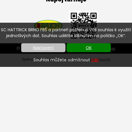
SC HATTRICK BRNO FBŠ a partneři potřebují Váš souhlas k využití
jednotlivých dat. Souhlas udělíte kliknutím na políčko „OK“.
Nastavení
OK
© SC HATTRICK BRNO FBŠ 2026 |
Nastavení cookies
Souhlas můžete odmítnout
zde
Správce
Váš prostor, s.r.o.
| Grafický návrh:
Pavel Kocourek