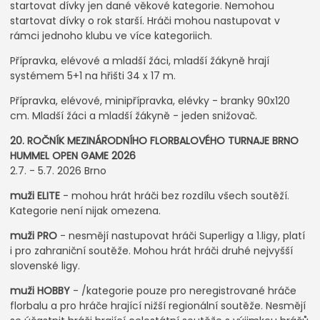
startovat dívky jen dané věkové kategorie. Nemohou
startovat dívky o rok starší. Hráči mohou nastupovat v
rámci jednoho klubu ve více kategoriich.
Přípravka, elévové a mladší žáci, mladší žákyně hrají
systémem 5+1 na hřišti 34 x 17 m.
Přípravka, elévové, minipřípravka, elévky - branky 90x120
cm. Mladší žáci a mladší žákyně - jeden snižovač.
20. ROČNÍK MEZINÁRODNÍHO FLORBALOVÉHO TURNAJE BRNO
HUMMEL OPEN GAME 2026
2.7. - 5.7. 2026 Brno
muži ELITE
- mohou hrát hráči bez rozdílu všech soutěží.
Kategorie není nijak omezena.
muži PRO
- nesmějí nastupovat hráči Superligy a 1.ligy, platí
i pro zahraniční soutěže. Mohou hrát hráči druhé nejvyšší
slovenské ligy.
muži HOBBY
- /kategorie pouze pro neregistrované hráče
florbalu a pro hráče hrající nižší regionální soutěže. Nesmějí