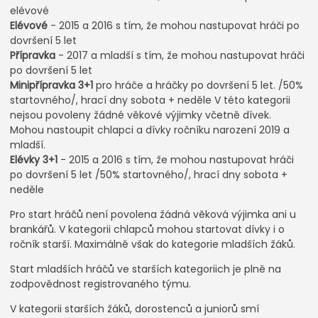
elévové
Elévové
- 2015 a 2016 s tím, že mohou nastupovat hráči po
dovršení 5 let
Přípravka
- 2017 a mladší s tím, že mohou nastupovat hráči
po dovršení 5 let
Minipřípravka 3+1
pro hráče a hráčky po dovršení 5 let. /50%
startovného/, hrací dny sobota + neděle V této kategorii
nejsou povoleny žádné věkové výjimky včetně dívek.
Mohou nastoupit chlapci a dívky ročníku narození 2019 a
mladší.
Elévky 3+1
- 2015 a 2016 s tím, že mohou nastupovat hráči
po dovršení 5 let /50% startovného/, hrací dny sobota +
neděle
Pro start hráčů není povolena žádná věková výjimka ani u
brankářů. V kategorii chlapců mohou startovat dívky i o
ročník starší. Maximálně však do kategorie mladších žáků.
Start mladších hráčů ve starších kategoriich je plně na
zodpovědnost registrovaného týmu.
V kategorii starších žáků, dorostenců a juniorů smí