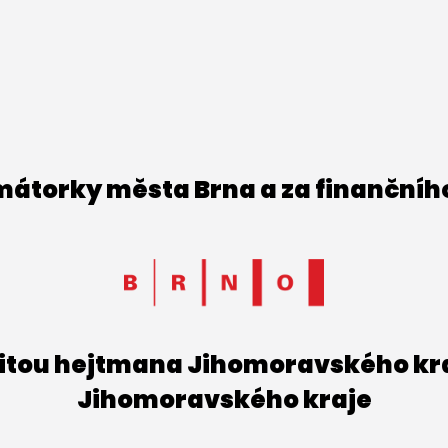
imátorky města Brna a za finančníh
titou hejtmana Jihomoravského kraj
Jihomoravského kraje