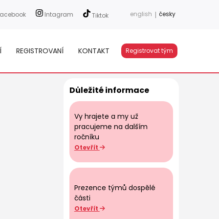
english
|
česky
acebook
Intagram
Tiktok
Í
REGISTROVANÍ
KONTAKT
Registrovat tým
Důležité informace
Vy hrajete a my už
pracujeme na dalším
ročníku
Otevřít
Prezence týmů dospělé
části
Otevřít