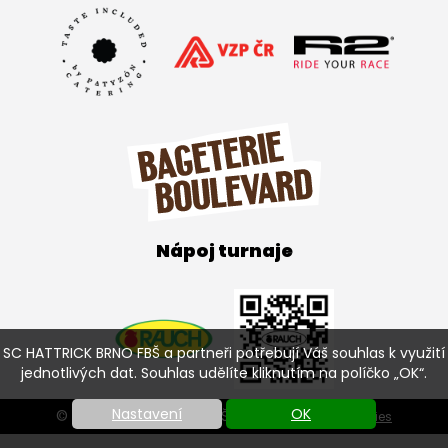
Nápoj turnaje
SC HATTRICK BRNO FBŠ a partneři potřebují Váš souhlas k využití
jednotlivých dat. Souhlas udělíte kliknutím na políčko „OK“.
Nastavení
OK
© SC HATTRICK BRNO FBŠ 2026 |
Nastavení cookies