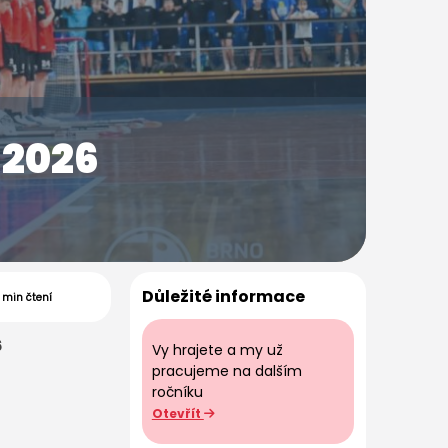
 2026
Důležité informace
1 min čtení
6
Vy hrajete a my už
pracujeme na dalším
ročníku
Otevřít