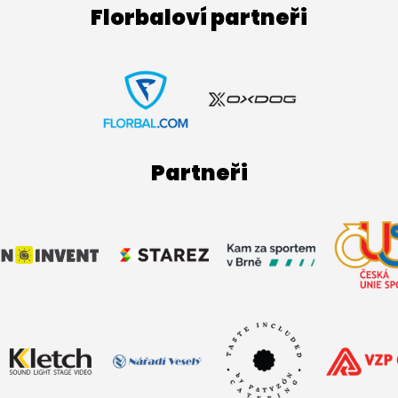
Florbaloví partneři
Partneři