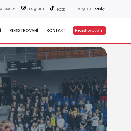
english
|
česky
acebook
Intagram
Tiktok
Í
REGISTROVANÍ
KONTAKT
Registrovat tým