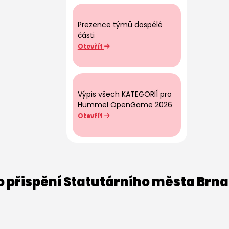
Prezence týmů dospělé
části
Otevřít
Výpis všech KATEGORIÍ pro
Hummel OpenGame 2026
Otevřít
o přispění Statutárního města Brna