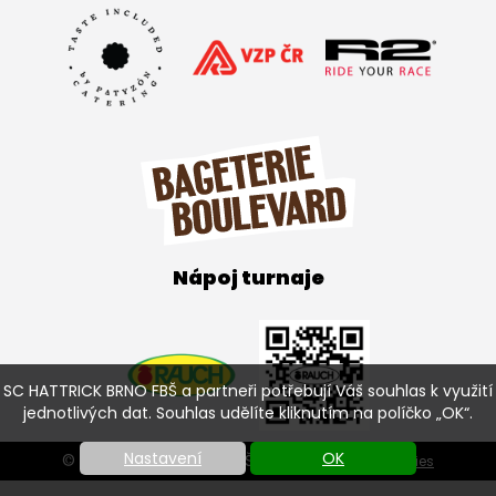
Nápoj turnaje
SC HATTRICK BRNO FBŠ a partneři potřebují Váš souhlas k využití
jednotlivých dat. Souhlas udělíte kliknutím na políčko „OK“.
Nastavení
OK
© SC HATTRICK BRNO FBŠ 2026 |
Nastavení cookies