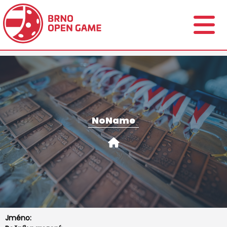
NoName
Jméno: